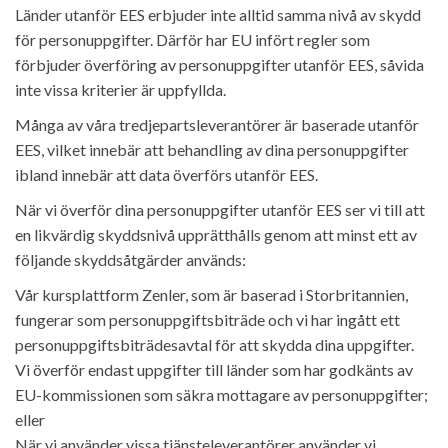
Länder utanför EES erbjuder inte alltid samma nivå av skydd
för personuppgifter. Därför har EU infört regler som
förbjuder överföring av personuppgifter utanför EES, såvida
inte vissa kriterier är uppfyllda.
Många av våra tredjepartsleverantörer är baserade utanför
EES, vilket innebär att behandling av dina personuppgifter
ibland innebär att data överförs utanför EES.
När vi överför dina personuppgifter utanför EES ser vi till att
en likvärdig skyddsnivå upprätthålls genom att minst ett av
följande skyddsåtgärder används:
Vår kursplattform Zenler, som är baserad i Storbritannien,
fungerar som personuppgiftsbiträde och vi har ingått ett
personuppgiftsbiträdesavtal för att skydda dina uppgifter.
Vi överför endast uppgifter till länder som har godkänts av
EU-kommissionen som säkra mottagare av personuppgifter;
eller
När vi använder vissa tjänsteleverantörer använder vi